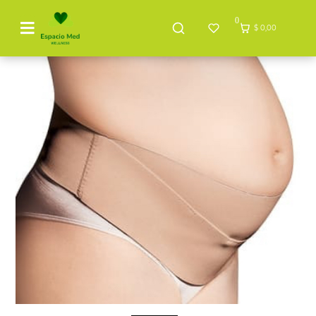
0
$ 0,00