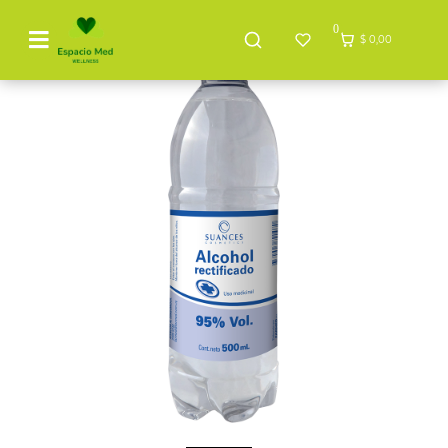
0
$ 0,00