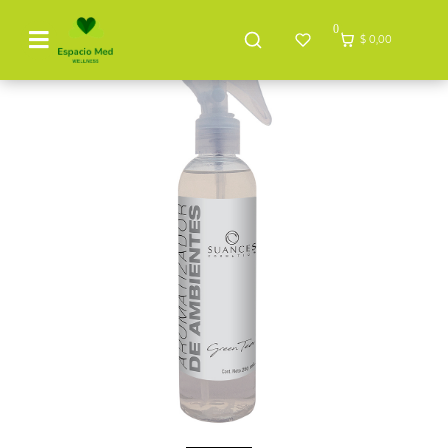
0
$ 0,00