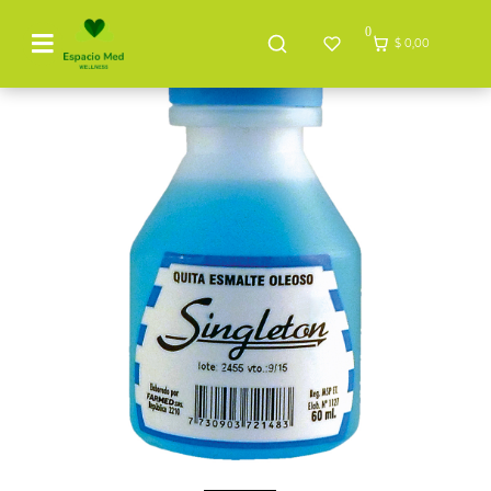
0
$ 0,00