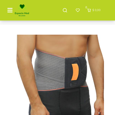
0
$ 0,00